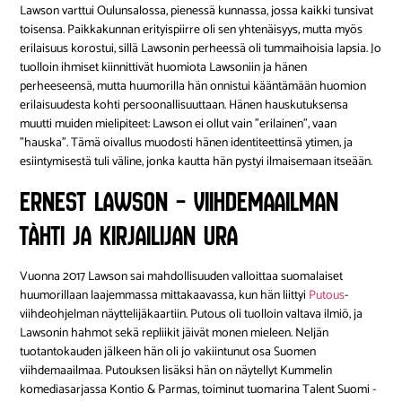
Lawson varttui Oulunsalossa, pienessä kunnassa, jossa kaikki tunsivat
toisensa. Paikkakunnan erityispiirre oli sen yhtenäisyys, mutta myös
erilaisuus korostui, sillä Lawsonin perheessä oli tummaihoisia lapsia. Jo
tuolloin ihmiset kiinnittivät huomiota Lawsoniin ja hänen
perheeseensä, mutta huumorilla hän onnistui kääntämään huomion
erilaisuudesta kohti persoonallisuuttaan. Hänen hauskutuksensa
muutti muiden mielipiteet: Lawson ei ollut vain ”erilainen”, vaan
”hauska”. Tämä oivallus muodosti hänen identiteettinsä ytimen, ja
esiintymisestä tuli väline, jonka kautta hän pystyi ilmaisemaan itseään.
Ernest Lawson – viihdemaailman
tähti ja kirjailijan ura
Vuonna 2017 Lawson sai mahdollisuuden valloittaa suomalaiset
huumorillaan laajemmassa mittakaavassa, kun hän liittyi
Putous
-
viihdeohjelman näyttelijäkaartiin. Putous oli tuolloin valtava ilmiö, ja
Lawsonin hahmot sekä repliikit jäivät monen mieleen. Neljän
tuotantokauden jälkeen hän oli jo vakiintunut osa Suomen
viihdemaailmaa. Putouksen lisäksi hän on näytellyt Kummelin
komediasarjassa Kontio & Parmas, toiminut tuomarina Talent Suomi -