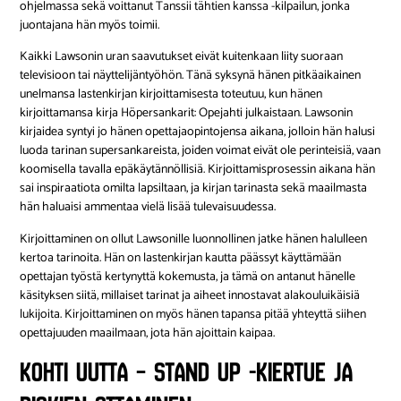
ohjelmassa sekä voittanut Tanssii tähtien kanssa -kilpailun, jonka
juontajana hän myös toimii.
Kaikki Lawsonin uran saavutukset eivät kuitenkaan liity suoraan
televisioon tai näyttelijäntyöhön. Tänä syksynä hänen pitkäaikainen
unelmansa lastenkirjan kirjoittamisesta toteutuu, kun hänen
kirjoittamansa kirja Höpersankarit: Opejahti julkaistaan. Lawsonin
kirjaidea syntyi jo hänen opettajaopintojensa aikana, jolloin hän halusi
luoda tarinan supersankareista, joiden voimat eivät ole perinteisiä, vaan
koomisella tavalla epäkäytännöllisiä. Kirjoittamisprosessin aikana hän
sai inspiraatiota omilta lapsiltaan, ja kirjan tarinasta sekä maailmasta
hän haluaisi ammentaa vielä lisää tulevaisuudessa.
Kirjoittaminen on ollut Lawsonille luonnollinen jatke hänen halulleen
kertoa tarinoita. Hän on lastenkirjan kautta päässyt käyttämään
opettajan työstä kertynyttä kokemusta, ja tämä on antanut hänelle
käsityksen siitä, millaiset tarinat ja aiheet innostavat alakouluikäisiä
lukijoita. Kirjoittaminen on myös hänen tapansa pitää yhteyttä siihen
opettajuuden maailmaan, jota hän ajoittain kaipaa.
Kohti uutta – Stand up -kiertue ja