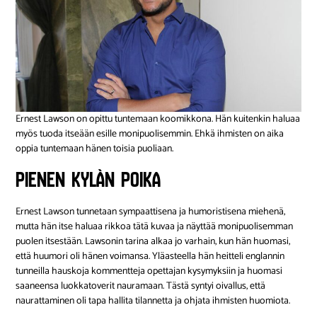
Ernest Lawson on opittu tuntemaan koomikkona. Hän kuitenkin haluaa
myös tuoda itseään esille monipuolisemmin. Ehkä ihmisten on aika
oppia tuntemaan hänen toisia puoliaan.
Pienen kylän poika
Ernest Lawson tunnetaan sympaattisena ja humoristisena miehenä,
mutta hän itse haluaa rikkoa tätä kuvaa ja näyttää monipuolisemman
puolen itsestään. Lawsonin tarina alkaa jo varhain, kun hän huomasi,
että huumori oli hänen voimansa. Yläasteella hän heitteli englannin
tunneilla hauskoja kommentteja opettajan kysymyksiin ja huomasi
saaneensa luokkatoverit nauramaan. Tästä syntyi oivallus, että
naurattaminen oli tapa hallita tilannetta ja ohjata ihmisten huomiota.