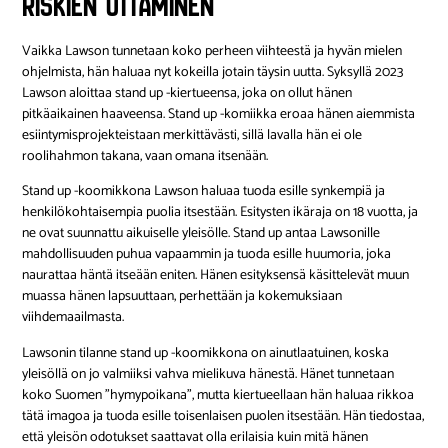
riskien ottaminen
Vaikka Lawson tunnetaan koko perheen viihteestä ja hyvän mielen
ohjelmista, hän haluaa nyt kokeilla jotain täysin uutta. Syksyllä 2023
Lawson aloittaa stand up -kiertueensa, joka on ollut hänen
pitkäaikainen haaveensa. Stand up -komiikka eroaa hänen aiemmista
esiintymisprojekteistaan merkittävästi, sillä lavalla hän ei ole
roolihahmon takana, vaan omana itsenään.
Stand up -koomikkona Lawson haluaa tuoda esille synkempiä ja
henkilökohtaisempia puolia itsestään. Esitysten ikäraja on 18 vuotta, ja
ne ovat suunnattu aikuiselle yleisölle. Stand up antaa Lawsonille
mahdollisuuden puhua vapaammin ja tuoda esille huumoria, joka
naurattaa häntä itseään eniten. Hänen esityksensä käsittelevät muun
muassa hänen lapsuuttaan, perhettään ja kokemuksiaan
viihdemaailmasta.
Lawsonin tilanne stand up -koomikkona on ainutlaatuinen, koska
yleisöllä on jo valmiiksi vahva mielikuva hänestä. Hänet tunnetaan
koko Suomen ”hymypoikana”, mutta kiertueellaan hän haluaa rikkoa
tätä imagoa ja tuoda esille toisenlaisen puolen itsestään. Hän tiedostaa,
että yleisön odotukset saattavat olla erilaisia kuin mitä hänen