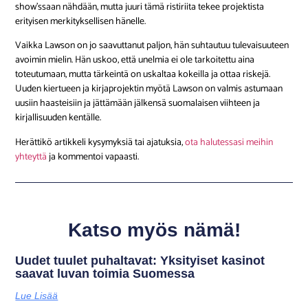
show’ssaan nähdään, mutta juuri tämä ristiriita tekee projektista
erityisen merkityksellisen hänelle.
Vaikka Lawson on jo saavuttanut paljon, hän suhtautuu tulevaisuuteen
avoimin mielin. Hän uskoo, että unelmia ei ole tarkoitettu aina
toteutumaan, mutta tärkeintä on uskaltaa kokeilla ja ottaa riskejä.
Uuden kiertueen ja kirjaprojektin myötä Lawson on valmis astumaan
uusiin haasteisiin ja jättämään jälkensä suomalaisen viihteen ja
kirjallisuuden kentälle.
Herättikö artikkeli kysymyksiä tai ajatuksia,
ota halutessasi meihin
yhteyttä
ja kommentoi vapaasti.
Katso myös nämä!
Uudet tuulet puhaltavat: Yksityiset kasinot
saavat luvan toimia Suomessa
Lue Lisää