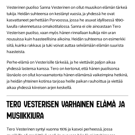
Vesterinen puoliso Sanna Vesterinen on ollut muusikon elämän tärkeä
tukija. Heidän suhteensa on kestänyt vuosia, ja yhdessä he ovat
kasvattaneet perhettään Porvoossa, jossa he asuvat idyllisessä 1890-
luvulla rakennetussa omakotitalossa. Sanna ei ole ainoastaan Tero
Vesterisen puoliso, vaan myös hänen rinnallaan kulkija niin uran
nousuissa kuin haasteellisina aikoina. Heidän suhteensa on esimerkki
siitä, kuinka rakkaus ja tuki voivat auttaa selviämään elämän suurista
haasteista.
Perhe-elämä on Vesterisille tärkeää, ja he viettävät paljon aikaa
yhdessä lastensa kanssa. Tero on kertonut, että hänen puolisonsa
läsnäolo on ollut korvaamatonta hänen elämänsä vaikeimpina hetkinä,
ja heidän yhteinen kotinsa tarjoaa heille paikan rauhoittua ja viettää
aikaa yhdessä kiireisen arjen keskellä.
Tero Vesterisen varhainen elämä ja
musiikkiura
Tero Vesterinen syntyi vuonna 1976 ja kasvoi perheessä, jossa