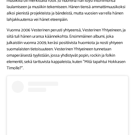
musiikilla oli merkittävä rooli. Jo nuorena hän löysi intohimonsa
laulamiseen ja musiikin tekemiseen. Hänen tiensä ammattimuusikoksi
alkoi pienistä projekteista ja bändeistä, mutta vuosien varrella hänen
lahjakkuutensa vei hänet eteenpäin.
Vuonna 2006 Vesterinen perusti yhtyeensä, Vesterinen Yhtyeineen, ja
siitä tuli hänen uransa käännekohta. Ensimmäinen albumi, joka
julkaistiin vuonna 2009, keräsi positiivista huomiota ja nosti yhtyeen
suomalaisten tietoisuuteen. Vesterinen Yhtyeineen tunnetaan
omaperäisestä tyylistään, jossa yhdistyvät popin, rockin ja folkin
elementit, sekä tarttuvista kappaleista, kuten ”Mitä tapahtui Hokkasen
Timolle?”.