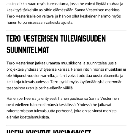
asuinpaikka, vaan myös turvasatama, jossa he voivat löytää rauhaa ja
keskittyä tärkeisiin asioihin elämässään. Sanna Vesterisen merkitys
Tero Vesteriselle on valtava, ja hän on ollut keskeinen hahmo myös
hänen toipumisessaan vaikeista ajoista.
Tero Vesterisen tulevaisuuden
suunnitelmat
Tero Vesterinen jatkaa uraansa muusikkona ja suunnittelee uusia
projekteja yhdessä yhtyeensä kanssa. Hänen intohimonsa musiikkiin ei
ole hiipunut vuosien varrella, ja fanit voivat odottaa uusia albumeita ja
keikkoja tulevaisuudessa. Tero pyrkii myös löytämään yhä enemmän
tasapainoa uran ja perhe-elämän välillä.
Hänen perheensä ja erityisesti hänen puolisonsa Sanna Vesterinen
ovat edelleen hänen elämänsä keskiössä. Yhdessä he jatkavat
rakentamistaan tulevaisuutta perheenä, joka on selvinnyt monista
elämän koettelemuksista.