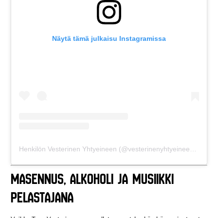
Näytä tämä julkaisu Instagramissa
Henkilön Vesterinen Yhtyeineen (@vesterinenyhtyeineen) jakama julkaisu
Masennus, alkoholi ja musiikki
pelastajana