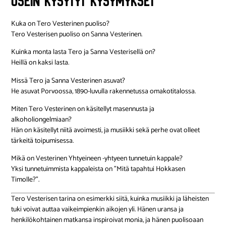
Usein kysytyt kysymykset
Kuka on Tero Vesterinen puoliso?
Tero Vesterisen puoliso on Sanna Vesterinen.
Kuinka monta lasta Tero ja Sanna Vesterisellä on?
Heillä on kaksi lasta.
Missä Tero ja Sanna Vesterinen asuvat?
He asuvat Porvoossa, 1890-luvulla rakennetussa omakotitalossa.
Miten Tero Vesterinen on käsitellyt masennusta ja
alkoholiongelmiaan?
Hän on käsitellyt niitä avoimesti, ja musiikki sekä perhe ovat olleet
tärkeitä toipumisessa.
Mikä on Vesterinen Yhtyeineen -yhtyeen tunnetuin kappale?
Yksi tunnetuimmista kappaleista on ”Mitä tapahtui Hokkasen
Timolle?”.
Tero Vesterisen tarina on esimerkki siitä, kuinka musiikki ja läheisten
tuki voivat auttaa vaikeimpienkin aikojen yli. Hänen uransa ja
henkilökohtainen matkansa inspiroivat monia, ja hänen puolisoaan