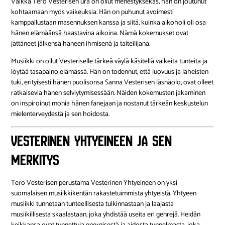
Vaikka Tero Vesterisen ura on ollut menestyksekäs, hän on joutunut
kohtaamaan myös vaikeuksia. Hän on puhunut avoimesti
kamppailustaan masennuksen kanssa ja siitä, kuinka alkoholi oli osa
hänen elämäänsä haastavina aikoina. Nämä kokemukset ovat
jättäneet jälkensä häneen ihmisenä ja taiteilijana.
Musiikki on ollut Vesteriselle tärkeä väylä käsitellä vaikeita tunteita ja
löytää tasapaino elämässä. Hän on todennut, että luovuus ja läheisten
tuki, erityisesti hänen puolisonsa Sanna Vesterisen läsnäolo, ovat olleet
ratkaisevia hänen selviytymisessään. Näiden kokemusten jakaminen
on inspiroinut monia hänen fanejaan ja nostanut tärkeän keskustelun
mielenterveydestä ja sen hoidosta.
Vesterinen Yhtyeineen ja sen
merkitys
Tero Vesterisen perustama Vesterinen Yhtyeineen on yksi
suomalaisen musiikkikentän rakastetuimmista yhtyeistä. Yhtyeen
musiikki tunnetaan tunteellisesta tulkinnastaan ja laajasta
musiikillisesta skaalastaan, joka yhdistää useita eri genrejä. Heidän