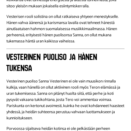
keikkansa ovat tunnettuja energisestä ja aidosta tunnelmasta, joka
sitoo yleisön mukaan jokaisella esiintymiskerralla.
Vesterisen rooli solistina on ollut ratkaiseva yhtyeen menestykselle.
Hänen vahva äänensä ja karismansa lavalla ovat tehneet hänestä
ainutlaatuisen hahmon suomalaisessa musiikkimaailmassa. Hänen
perheensä, erityisesti hänen puolisonsa Sanna, on ollut mukana
tukemassa häntä uran kaikissa vaiheissa.
Vesterinen puoliso ja hänen
tukensa
Vesterinen puoliso Sanna Vesterinen ei ole vain muusikon rinnalla
kulkija, vaan hänellä on ollut aktiivinen rooli myös Teron elämässä ja
uran tukemisessa. Sanna on pitänyt huolta siitä, että perhe ja koti
pysyvät vakaana tukikohtana, josta Tero voi ammentaa voimaa.
Pariskunta on kertonut avoimesti, kuinka he ovat kohdanneet haasteet
yhdessä, ja heidän suhteensa perustuu vahvaan luottamukseen ja
kunnioitukseen.
Porvoossa sijaitseva heidän kotinsa ei ole pelkästään perheen