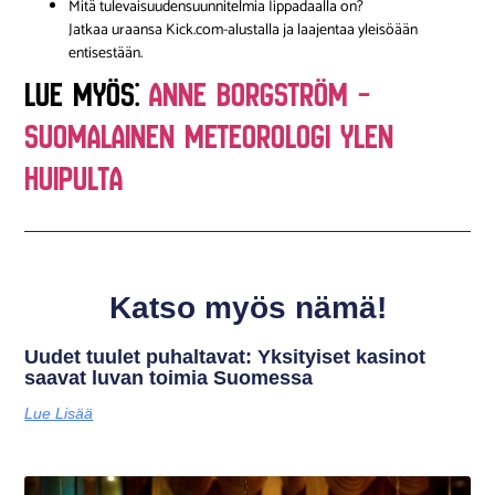
Mitä tulevaisuudensuunnitelmia Iippadaalla on?
Jatkaa uraansa Kick.com-alustalla ja laajentaa yleisöään
entisestään.
LUE MYÖS:
Anne Borgström –
Suomalainen Meteorologi Ylen
Huipulta
Katso myös nämä!
Uudet tuulet puhaltavat: Yksityiset kasinot
saavat luvan toimia Suomessa
Lue Lisää