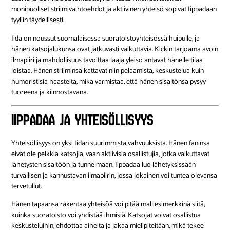
monipuoliset striimivaihtoehdot ja aktiivinen yhteisö sopivat Iippadaan
tyyliin täydellisesti.
Iida on noussut suomalaisessa suoratoistoyhteisössä huipulle, ja
hänen katsojalukunsa ovat jatkuvasti vaikuttavia. Kickin tarjoama avoin
ilmapiiri ja mahdollisuus tavoittaa laaja yleisö antavat hänelle tilaa
loistaa. Hänen striiminsä kattavat niin pelaamista, keskustelua kuin
humoristisia haasteita, mikä varmistaa, että hänen sisältönsä pysyy
tuoreena ja kiinnostavana.
Iippadaa ja Yhteisöllisyys
Yhteisöllisyys on yksi Iidan suurimmista vahvuuksista. Hänen faninsa
eivät ole pelkkiä katsojia, vaan aktiivisia osallistujia, jotka vaikuttavat
lähetysten sisältöön ja tunnelmaan. Iippadaa luo lähetyksissään
turvallisen ja kannustavan ilmapiirin, jossa jokainen voi tuntea olevansa
tervetullut.
Hänen tapaansa rakentaa yhteisöä voi pitää malliesimerkkinä siitä,
kuinka suoratoisto voi yhdistää ihmisiä. Katsojat voivat osallistua
keskusteluihin, ehdottaa aiheita ja jakaa mielipiteitään, mikä tekee