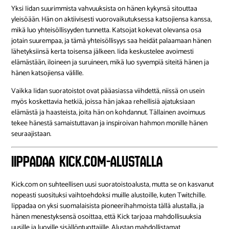
Yksi Iidan suurimmista vahvuuksista on hänen kykynsä sitouttaa
yleisöään. Hän on aktiivisesti vuorovaikutuksessa katsojiensa kanssa,
mikä luo yhteisöllisyyden tunnetta. Katsojat kokevat olevansa osa
jotain suurempaa, ja tämä yhteisöllisyys saa heidät palaamaan hänen
lähetyksiinsä kerta toisensa jälkeen. Iida keskustelee avoimesti
elämästään, iloineen ja suruineen, mikä luo syvempiä siteitä hänen ja
hänen katsojiensa välille.
Vaikka Iidan suoratoistot ovat pääasiassa viihdettä, niissä on usein
myös koskettavia hetkiä, joissa hän jakaa rehellisiä ajatuksiaan
elämästä ja haasteista, joita hän on kohdannut. Tällainen avoimuus
tekee hänestä samaistuttavan ja inspiroivan hahmon monille hänen
seuraajistaan.
Iippadaa Kick.com-Alustalla
Kick.com on suhteellisen uusi suoratoistoalusta, mutta se on kasvanut
nopeasti suosituksi vaihtoehdoksi muille alustoille, kuten Twitchille.
Iippadaa on yksi suomalaisista pioneerihahmoista tällä alustalla, ja
hänen menestyksensä osoittaa, että Kick tarjoaa mahdollisuuksia
uusille ja luoville sisällöntuottajille. Alustan mahdollistamat