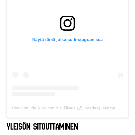
Näytä tämä julkaisu Instagramissa
Henkilön Iida Kurvinen o.s. Nivala (@iippadaa) jakama julkaisu
Yleisön Sitouttaminen