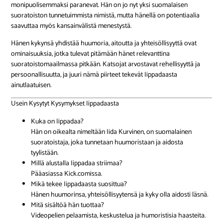
monipuolisemmaksi paranevat. Hän on jo nyt yksi suomalaisen
suoratoiston tunnetuimmista nimistä, mutta hänellä on potentiaalia
saavuttaa myös kansainvälistä menestystä.
Hänen kykynsä yhdistää huumoria, aitoutta ja yhteisöllisyyttä ovat
ominaisuuksia, jotka tulevat pitämään hänet relevanttina
suoratoistomaailmassa pitkään. Katsojat arvostavat rehellisyyttä ja
persoonallisuutta, ja juuri nämä piirteet tekevät Iippadaasta
ainutlaatuisen.
Usein Kysytyt Kysymykset Iippadaasta
Kuka on Iippadaa?
Hän on oikealta nimeltään Iida Kurvinen, on suomalainen
suoratoistaja, joka tunnetaan huumoristaan ja aidosta
tyylistään.
Millä alustalla Iippadaa striimaa?
Pääasiassa Kick.comissa.
Mikä tekee Iippadaasta suosittua?
Hänen huumorinsa, yhteisöllisyytensä ja kyky olla aidosti läsnä.
Mitä sisältöä hän tuottaa?
Videopelien pelaamista, keskustelua ja humoristisia haasteita.