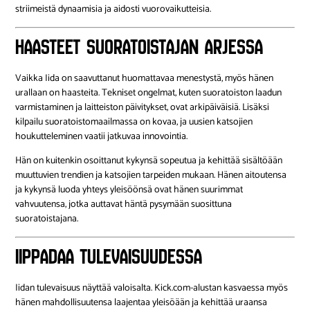
striimeistä dynaamisia ja aidosti vuorovaikutteisia.
Haasteet Suoratoistajan Arjessa
Vaikka Iida on saavuttanut huomattavaa menestystä, myös hänen
urallaan on haasteita. Tekniset ongelmat, kuten suoratoiston laadun
varmistaminen ja laitteiston päivitykset, ovat arkipäiväisiä. Lisäksi
kilpailu suoratoistomaailmassa on kovaa, ja uusien katsojien
houkutteleminen vaatii jatkuvaa innovointia.
Hän on kuitenkin osoittanut kykynsä sopeutua ja kehittää sisältöään
muuttuvien trendien ja katsojien tarpeiden mukaan. Hänen aitoutensa
ja kykynsä luoda yhteys yleisöönsä ovat hänen suurimmat
vahvuutensa, jotka auttavat häntä pysymään suosittuna
suoratoistajana.
Iippadaa Tulevaisuudessa
Iidan tulevaisuus näyttää valoisalta. Kick.com-alustan kasvaessa myös
hänen mahdollisuutensa laajentaa yleisöään ja kehittää uraansa