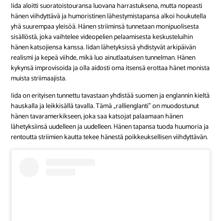
Iida aloitti suoratoistouransa luovana harrastuksena, mutta nopeasti
hänen viihdyttävä ja humoristinen lähestymistapansa alkoi houkutella
yhä suurempaa yleisöä. Hänen striiminsä tunnetaan monipuolisesta
sisällöstä, joka vaihtelee videopelien pelaamisesta keskusteluihin
hänen katsojiensa kanssa. Iidan lähetyksissä yhdistyvät arkipäivän
realismi ja kepeä viihde, mikä luo ainutlaatuisen tunnelman. Hänen
kykynsä improvisoida ja olla aidosti oma itsensä erottaa hänet monista
muista striimaajista.
Iida on erityisen tunnettu tavastaan yhdistää suomen ja englannin kieltä
hauskalla ja leikkisällä tavalla. Tämä „rallienglanti” on muodostunut
hänen tavaramerkikseen, joka saa katsojat palaamaan hänen
lähetyksiinsä uudelleen ja uudelleen. Hänen tapansa tuoda huumoria ja
rentoutta striimien kautta tekee hänestä poikkeuksellisen viihdyttävän.