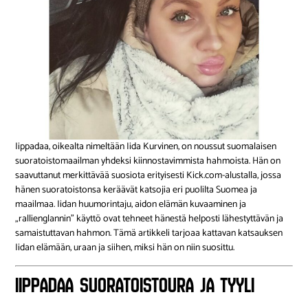
Iippadaa, oikealta nimeltään Iida Kurvinen, on noussut suomalaisen
suoratoistomaailman yhdeksi kiinnostavimmista hahmoista. Hän on
saavuttanut merkittävää suosiota erityisesti Kick.com-alustalla, jossa
hänen suoratoistonsa keräävät katsojia eri puolilta Suomea ja
maailmaa. Iidan huumorintaju, aidon elämän kuvaaminen ja
„rallienglannin” käyttö ovat tehneet hänestä helposti lähestyttävän ja
samaistuttavan hahmon. Tämä artikkeli tarjoaa kattavan katsauksen
Iidan elämään, uraan ja siihen, miksi hän on niin suosittu.
Iippadaa Suoratoistoura ja Tyyli