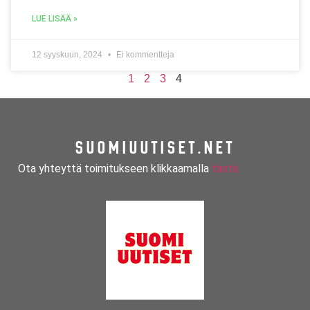
LUE LISÄÄ »
12 syyskuun, 2024
Ei kommentteja
1
2
3
4
SUOMIUUTISET.NET
Ota yhteyttä toimitukseen klikkaamalla
tästä.