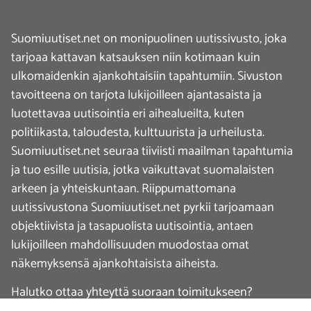
Suomiuutiset.net on monipuolinen uutissivusto, joka
tarjoaa kattavan katsauksen niin kotimaan kuin
ulkomaidenkin ajankohtaisiin tapahtumiin. Sivuston
tavoitteena on tarjota lukijoilleen ajantasaista ja
luotettavaa uutisointia eri aihealueilta, kuten
politiikasta, taloudesta, kulttuurista ja urheilusta.
Suomiuutiset.net seuraa tiiviisti maailman tapahtumia
ja tuo esille uutisia, jotka vaikuttavat suomalaisten
arkeen ja yhteiskuntaan. Riippumattomana
uutissivustona Suomiuutiset.net pyrkii tarjoamaan
objektiivista ja tasapuolista uutisointia, antaen
lukijoilleen mahdollisuuden muodostaa omat
näkemyksensä ajankohtaisista aiheista.
Halutko ottaa yhteyttä suoraan toimitukseen?