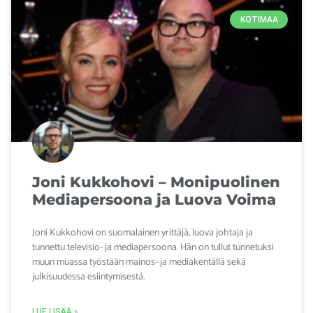
KOTIMAA
Joni Kukkohovi – Monipuolinen
Mediapersoona ja Luova Voima
Joni Kukkohovi on suomalainen yrittäjä, luova johtaja ja
tunnettu televisio- ja mediapersoona. Hän on tullut tunnetuksi
muun muassa työstään mainos- ja mediakentällä sekä
julkisuudessa esiintymisestä.
LUE LISÄÄ »