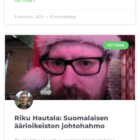
LUE LISÄÄ »
9 lokakuun, 2024
Ei kommentteja
KOTIMAA
Riku Hautala: Suomalaisen
äärioikeiston johtohahmo