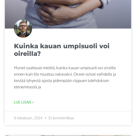
Kuinka kauan umpisuoli voi
oireilla?
Monet saattavat miettiä, kuinka kauan umpisuoli voi oireilla
ennen kuin tila muuttuu vakavaksi. Oireet voivat vaihdella ja
kestää lyhyestä ajasta pidempään riippuen tulehduksen
etenemisestä ja
LUE LISÄÄ »
9 lokakuun, 2024
Ei kommentteja