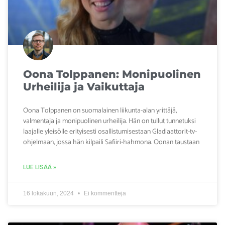
Oona Tolppanen: Monipuolinen
Urheilija ja Vaikuttaja
Oona Tolppanen on suomalainen liikunta-alan yrittäjä,
valmentaja ja monipuolinen urheilija. Hän on tullut tunnetuksi
laajalle yleisölle erityisesti osallistumisestaan Gladiaattorit-tv-
ohjelmaan, jossa hän kilpaili Safiiri-hahmona. Oonan taustaan
LUE LISÄÄ »
16 lokakuun, 2024
Ei kommentteja