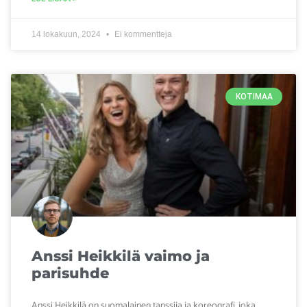
14 lokakuun, 2024
Ei kommentteja
KOTIMAA
Anssi Heikkilä vaimo ja
parisuhde
Anssi Heikkilä on suomalainen tanssija ja koreografi, joka