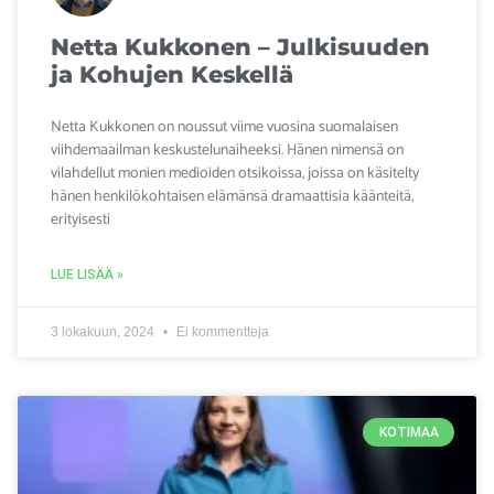
Netta Kukkonen – Julkisuuden
ja Kohujen Keskellä
Netta Kukkonen on noussut viime vuosina suomalaisen
viihdemaailman keskustelunaiheeksi. Hänen nimensä on
vilahdellut monien medioiden otsikoissa, joissa on käsitelty
hänen henkilökohtaisen elämänsä dramaattisia käänteitä,
erityisesti
LUE LISÄÄ »
3 lokakuun, 2024
Ei kommentteja
KOTIMAA