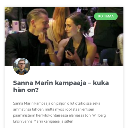
KOTIMAA
Sanna Marin kampaaja – kuka
hän on?
Sanna Marin kampaaja on paljon ollut otsikoissa sekä
ammatinsa tähden, mutta myös roolistaan entisen
pääministerin henkilökohtaisessa elämässä Joni Willberg:
Ensin Sanna Marin kampaaja ja sitten