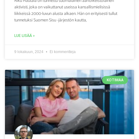
Riku Hautala on tunnettu suomalainen äärioikeistolainen
aktivisti, joka on vaikuttanut useissa kansallismielisissä
liikkeissä 2000-luvun alusta alkaen. Hän on erityisesti tullut
tunnetuksi Suomen Sisu -järjestön kautta,
LUE LISÄÄ »
9 lokakuun, 2024
Ei kommentteja
KOTIMAA